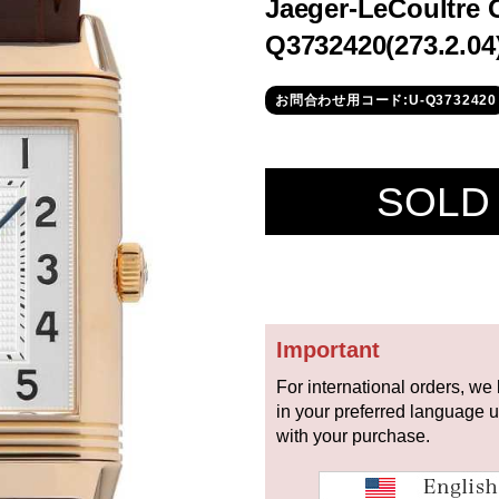
Jaeger-LeCoultre 
Q3732420(273.2.04
お問合わせ用コード:U-Q3732420
SOLD
Important
For international orders, we
in your preferred language 
with your purchase.