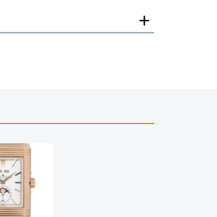
一モデルの画像を使用し掲載致しております。
がございますのでご了承下さいませ。
ジがなされる場合がございますが、在庫品の仕様で販
承の程お願いいたします。
ましては現品を撮影しております。
、実際の商品と色目が異なる場合がございます。
きましては、プライバシーの関係上WEBへの掲載を控
てもお答えできません。
す為、サイトでのご注文と店頭処理との時間差で在庫
る場合にも、事前に在庫の確認をお電話かメールにて
いいたします。
合、外装および内部機械に代替部品を使用している場
っております。