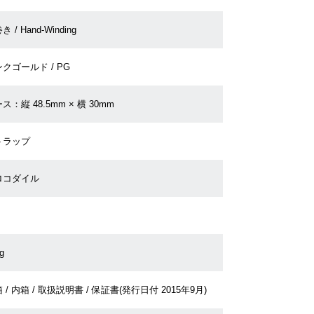
 / Hand-Winding
クゴールド / PG
ス：縦 48.5mm × 横 30mm
トラップ
ロコダイル
g
 / 内箱 / 取扱説明書 / 保証書(発行日付 2015年9月)