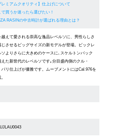
プレミアムクオリティ】仕上げについて
こで買うか迷ったら選びたい！
NZA RASINの中古時計が選ばれる理由とは？
を越えて愛される崇高な逸品レベルソに、男性らしさ
感じさせるビッグサイズの新モデルが登場。ビックレ
ルソよりさらに大きめのケースに､スケルトンバック
備えた新世代のレベルソです｡分目盛内側のクル・
・パリ仕上げが優雅です。ムーブメントにはCal.976を
載。
UJLAU0043