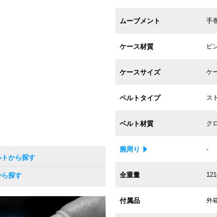
ムーブメント
手巻き
ケース材質
ピン
ケースサイズ
ケー
ベルトタイプ
ス
ベルト材質
ク
腕周り
-
ルトから探す
全重量
121
から探す
付属品
外箱