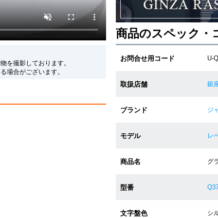
商品のスペック・
お問合せ用コード
U-Q
現物を撮影しております。
なる場合がございます。
取扱店舗
銀
ブランド
ジャ
モデル
レベ
商品名
グラ
型番
Q37
文字盤色
シルバ