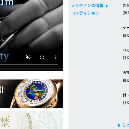
メンテナンス情報
外
コンディション
(当
ケ
目
ベ
目
ガ
目
針
目
初