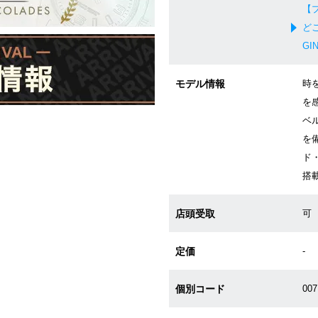
【
ど
GI
モデル情報
時
を
ベ
を
ド
搭
店頭受取
可
定価
-
個別コード
007