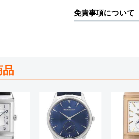
免責事項について
※新品・未使用品の商品画像は、同
メーカー保護シールの有無に個体差
また、メーカーにてマイナーチェン
売させていただきますので予めご了
尚、中古品、アンティーク品につき
※光の加減やモニターの設定により
商品
※シリアルナンバーや限定番号につ
えております。
またお電話でお問い合わせ頂きまし
※当店では店頭販売も行っておりま
切れになる場合がございます。
予めご了承くださいませ。
また、ご来店にてご購入を希望され
お問い合わせいただけますようお願
※アンティーク品やユーズド品の場
合がございます。
※表示の定価は、入荷時の価格とな