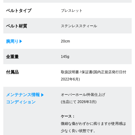
買取専門サロン
ベルトタイプ
ブレスレット
買取ご成約者様限定5万円クーポン
ベルト材質
ステンレススティール
75%以上保証！中古商品高価買戻し
腕周り
20cm
全重量
145g
修理・メンテナンスをご希望の方
付属品
取扱説明書 / 保証書(国内正規店発行日付
修理依頼をする
2022年6月)
修理・メンテンナンスについて
メンテナンス情報
オーバーホール/外装仕上げ
コンディション
(当店にて 2026年3月)
オーバーホールについて
ケース：
外装仕上げについて
微細な傷がわずかに残りますが使用感は
電池交換について
少なく良い状態です。