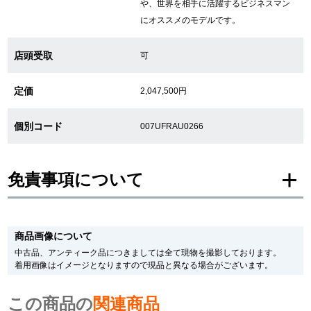
や、世界を相手に活躍するビジネスマン
にオススメのモデルです。
繁體中文
한국어
店頭受取
可
ภาษาไทย
定価
2,047,500円
個別コード
007UFRAU0266
免責事項について
※新品・未使用品の商品画像は、同一モデルの画像を使用し掲載致しておりま
す。
商品画像について
メーカー保護シールの有無に個体差がございますのでご了承下さいませ。
また、メーカーにてマイナーチェンジがなされる場合がございますが、在庫品
中古品、アンティーク品につきましては全て現物を撮影しております。
の仕様で販売させていただきますので予めご了承の程お願いいたします。
着用画像はイメージとなりますので現品と異なる場合がございます。
尚、中古品、アンティーク品につきましては現品を撮影しております。
※光の加減やモニターの設定により、実際の商品と色目が異なる場合がござい
この商品の
ます。
関連商品