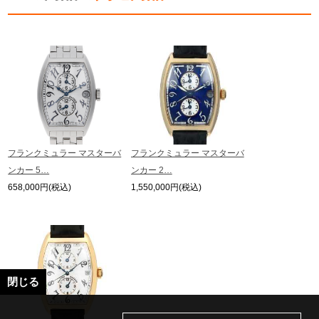
※シリアルナンバーや限定番号につきましては、プライバシーの関係上WEBへ
の掲載を控えております。
またお電話でお問い合わせ頂きましてもお答えできません。
※当店では店頭販売も行っております為、サイトでのご注文と店頭処理との時
間差で在庫切れになる場合がございます。
予めご了承くださいませ。
また、ご来店にてご購入を希望される場合にも、事前に在庫の確認をお電話か
メールにてお問い合わせいただけますようお願いいたします。
※アンティーク品やユーズド品の場合、外装および内部機械に代替部品を使用
している場合がございます。
※表示の定価は、入荷時の価格となっております。
フランクミュラー マスターバ
フランクミュラー マスターバ
現在の定価と異なる場合がございますのでご了承くださいませ。
ンカー 5…
ンカー 2…
658,000円(税込)
1,550,000円(税込)
閉じる