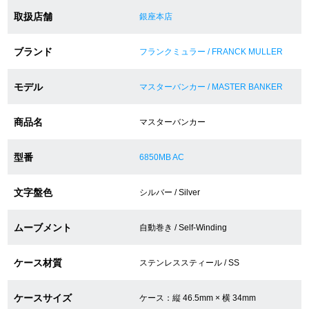
取扱店舗
銀座本店
ショップサービス
ブランド
フランクミュラー / FRANCK MULLER
保証・アフターサービス
モデル
マスターバンカー / MASTER BANKER
ラッピングサービス
商品名
マスターバンカー
腕時計サイズ調整サービス
型番
6850MB AC
店舗受け取りサービス
文字盤色
シルバー / Silver
店舗取り寄せサービス
ムーブメント
自動巻き / Self-Winding
買取・下取りをご希望の方
ケース材質
ステンレススティール / SS
買取・下取りはこちら
ケースサイズ
ケース：縦 46.5mm × 横 34mm