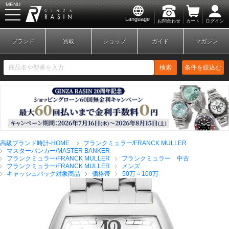
MENU
Language
お問合わせ
カート
ログイン
GINZA RASIN
ブランド
買取
ショップ
ガイド
マガジン
検索
条件を絞込む
新規会員登録
ログイン
高級ブランド時計-HOME
フランクミュラー/FRANCK MULLER
ブランドから探す
マスターバンカー/MASTER BANKER
フランクミュラー/FRANCK MULLER
フランクミュラー 中古
フランクミュラー/FRANCK MULLER
メンズ
キャッシュバック対象商品
価格帯
50万～100万