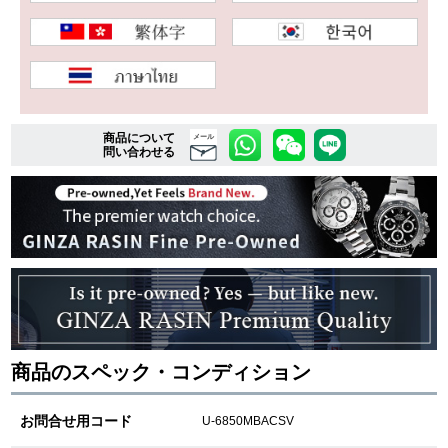
複数条件で商品を絞り込む
詳細検索はこちら
商品について
メール
問い合わせる
ご利用ガイド
GINZA RASINのプレミアムクオリティについて
送料・お支払方法
ショッピングローンの流れ
商品のスペック・コンディション
よくある質問
お問い合わせ
お問合せ用コード
U-6850MBACSV