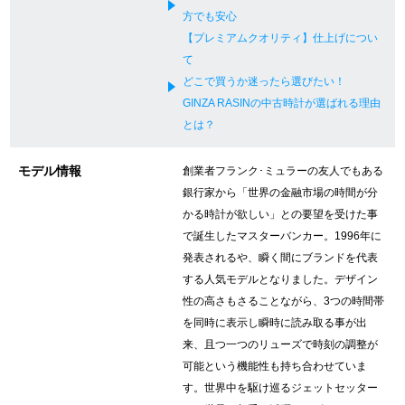
方でも安心
新宿店
大阪心斎橋店
【プレミアムクオリティ】仕上げについ
て
買取サロン
どこで買うか迷ったら選びたい！
GINZA RASINの中古時計が選ばれる理由
とは？
GINZA RASIN公式ブログ
モデル情報
創業者フランク･ミュラーの友人でもある
WEBマガジン
買取ブログ
銀行家から「世界の金融市場の時間が分
かる時計が欲しい」との要望を受けた事
で誕生したマスターバンカー。1996年に
SNS・動画
発表されるや、瞬く間にブランドを代表
する人気モデルとなりました。デザイン
性の高さもさることながら、3つの時間帯
を同時に表示し瞬時に読み取る事が出
来、且つ一つのリューズで時刻の調整が
For Overseas Customers
可能という機能性も持ち合わせていま
す。世界中を駆け巡るジェットセッター
English
简体中文