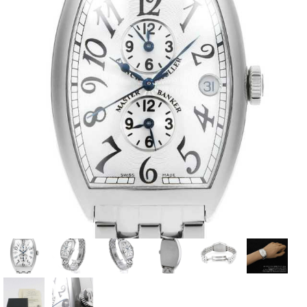
全てのブランドを見
ロレックス
パテック
る
フィリップ
オーデマピゲ
ウブロ
カルティエ
グランド
オメガ
IWC