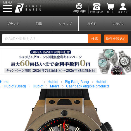
MENU
Language
お問合わせ
カート
ログイン
GINZA RASIN
ブランド
買取
ショップ
ガイド
マガジン
検索
条件を絞込む
新規会員登録
ログイン
Home
Hublot
Big Bang Bang
Hublot
ブランドから探す
Hublot (Used)
Hublot
Men's
Cashback eligible products