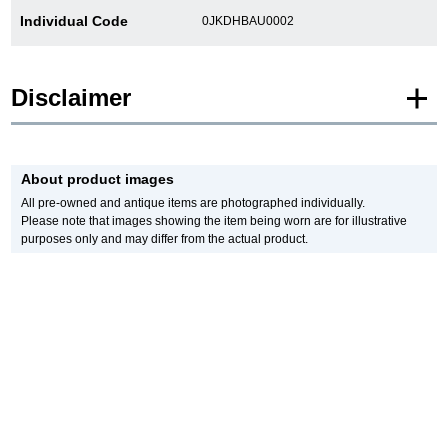
Individual Code
0JKDHBAU0002
新宿店
大阪心斎橋店
買取サロン
Disclaimer
GINZA RASIN公式ブログ
* Product images of New and Unused products are posted using images of the
same model.
About product images
Please note that there are individual differences in the presence or absence of
manufacturer protective seals.
WEBマガジン
買取ブログ
All pre-owned and antique items are photographed individually.
In addition, there may be minor changes made by the manufacturer, but please
Please note that images showing the item being worn are for illustrative
note that we will sell it with the specifications of the stock product.
purposes only and may differ from the actual product.
In addition, Used and antique items are photographed of the actual product.
*The color may differ from the actual product depending on the lighting and
SNS・動画
monitor settings.
*Due to privacy concerns, we refrain from posting serial numbers and limited
edition numbers on the web.
We are also unable to answer any inquiries made by phone.
*As we also sell our products in-store, there may be a time difference between
For Overseas Customers
ordering on the website and processing in-store, and the item may be SOLD
OUT.
Please be aware of this.
Also, if you would like to purchase in person, please contact us by phone or
English
简体中文