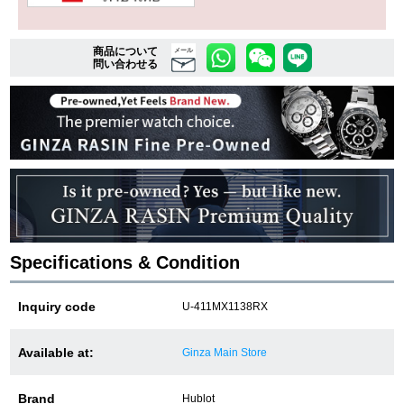
商品について
複数条件で商品を絞り込む
メール
問い合わせる
詳細検索はこちら
ご利用ガイド
GINZA RASINのプレミアムクオリティについて
送料・お支払方法
Specifications & Condition
ショッピングローンの流れ
Inquiry code
U-411MX1138RX
よくある質問
Available at:
Ginza Main Store
お問い合わせ
Brand
Hublot