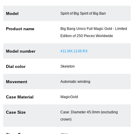
Model
Spirit of Big Spirit of Big Ban
ショップサービス
Product name
Big Bang Unico Full Magic Gold - Limited
保証・アフターサービス
Edition of 250 Pieces Worldwide
ラッピングサービス
Model number
411.MX.1138.RX
腕時計サイズ調整サービス
Dial color
Skeleton
店舗受け取りサービス
Movement
Automatic winding
店舗取り寄せサービス
Case Material
MagicGold
買取・下取りをご希望の方
Case Size
Case: Diameter 45.0mm (excluding
crown)
買取・下取りはこちら