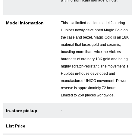
with no significant damage to note.
GINZA RASINについて
Model Information
This is a limited-edition model featuring
Hublot's newly developed Magic Gold on
お客様の声・口コミ
the case and bezel. Magic Gold is an 18K
material that fuses gold and ceramic,
GINZA RASINの中古腕時計について
boasting more than twice the Vickers
hardness of ordinary 18K gold and being
スタッフフォト
highly scratch-resistant. The movement is
Hublot's in-house developed and
受賞歴
manufactured UNICO movement. Power
reserve is approximately 72 hours.
求人情報
Limited to 250 pieces worldwide.
In-store pickup
-
店舗情報
List Price
-
銀座中央通り店
銀座本店