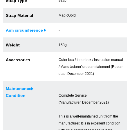
Strap Type
strap
買取専門サロン
Strap Material
MagicGold
買取ご成約者様限定5万円クーポン
Arm circumference
-
75%以上保証！中古商品高価買戻し
Weight
153g
修理・メンテナンスをご希望の方
Accessories
Outer box / Inner box / Instruction manual
/ Manufacturer's repair statement (Repair
修理依頼をする
date: December 2021)
修理・メンテンナンスについて
Maintenance
Condition
Complete Service
オーバーホールについて
(Manufacturer, December 2021)
外装仕上げについて
This is a well-maintained unit from the
manufacturer. It is in excellent condition
電池交換について