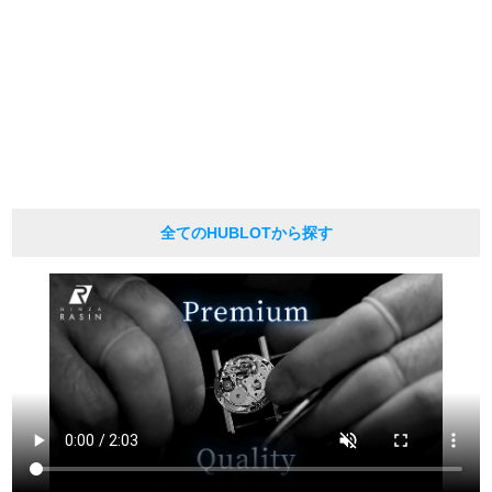
email in advance to check stock availability.
* In the case of antique or used products, alternative parts may be used for the
exterior and internal machinery.
繁體中文
한국어
*The listed price is the price at the time of arrival.
Please note that the current price may differ.
ภาษาไทย
全てのHUBLOTから探す