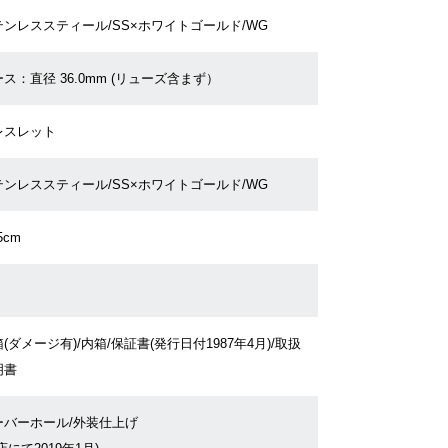
テンレススティール/SS×ホワイトゴールド/WG
ス：直径 36.0mm (リューズ含まず）
レスレット
テンレススティール/SS×ホワイトゴールド/WG
5cm
(ダメージ有)/内箱/保証書(発行日付1987年4月)/取扱
明書
ーバーホール/外装仕上げ