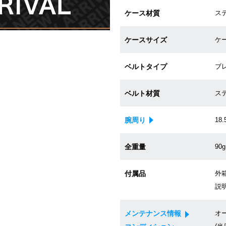
ケース材質
ス
ケースサイズ
ケー
ベルトタイプ
ブ
ベルト材質
ス
腕周り
18.
全重量
90g
付属品
外箱
説
メンテナンス情報
オ