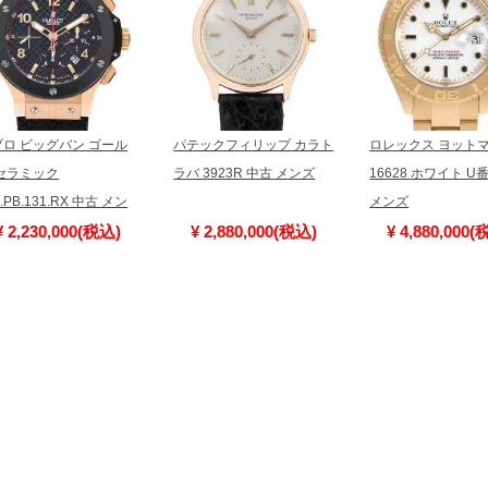
予めご了承くださいませ。
また、ご来店にてご購入を希望され
お問い合わせいただけますようお願
※アンティーク品やユーズド品の場
合がございます。
※表示の定価は、入荷時の価格とな
ブロ ビッグバン ゴール
パテックフィリップ カラト
ロレックス ヨット
現在の定価と異なる場合がございま
 セラミック
ラバ 3923R 中古 メンズ
16628 ホワイト U
1.PB.131.RX 中古 メン
メンズ
¥ 2,230,000(税込)
¥ 2,880,000(税込)
¥ 4,880,000(