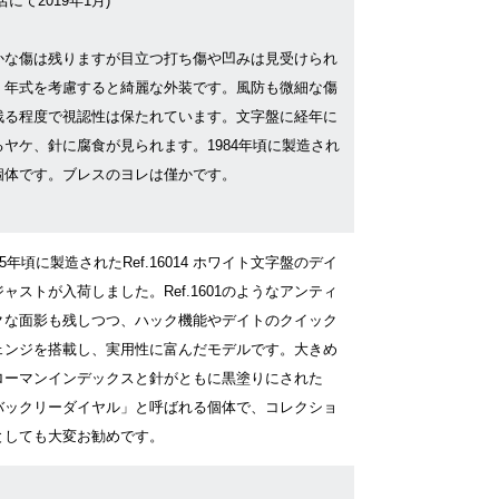
店にて2019年1月)
かな傷は残りますが目立つ打ち傷や凹みは見受けられ
、年式を考慮すると綺麗な外装です。風防も微細な傷
残る程度で視認性は保たれています。文字盤に経年に
るヤケ、針に腐食が見られます。1984年頃に製造され
個体です。ブレスのヨレは僅かです。
85年頃に製造されたRef.16014 ホワイト文字盤のデイ
ャストが入荷しました。Ref.1601のようなアンティ
クな面影も残しつつ、ハック機能やデイトのクイック
ェンジを搭載し、実用性に富んだモデルです。大きめ
ローマンインデックスと針がともに黒塗りにされた
バックリーダイヤル」と呼ばれる個体で、コレクショ
としても大変お勧めです。