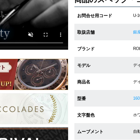
お問合せ用コード
U-1
取扱店舗
銀
ブランド
RO
モデル
デイ
商品名
デ
型番
160
文字盤色
ホワ
ムーブメント
自動