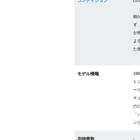
コンディション
(当
細
ず
が
よ
た
モデル情報
19
トジ
ー
チ
の
「
ン
店頭受取
-