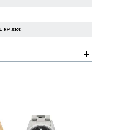
7UROAU0529
一モデルの画像を使用し掲載致しております。
がございますのでご了承下さいませ。
ジがなされる場合がございますが、在庫品の仕様で販
承の程お願いいたします。
ましては現品を撮影しております。
、実際の商品と色目が異なる場合がございます。
きましては、プライバシーの関係上WEBへの掲載を控
てもお答えできません。
す為、サイトでのご注文と店頭処理との時間差で在庫