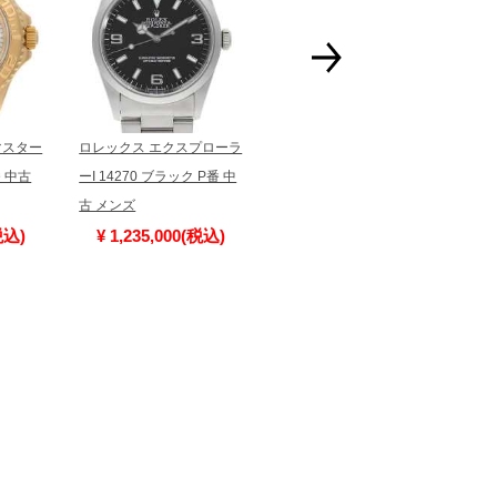
る場合にも、事前に在庫の確認をお電話かメールにて
いいたします。
合、外装および内部機械に代替部品を使用している場
っております。
マスター
ロレックス エクスプローラ
ロレックス GMTマスターII
I
すのでご了承くださいませ。
番 中古
ーI 14270 ブラック P番 中
赤黒ベゼル 16710 ブラッ
IW
古 メンズ
ク オールトリチウム…
税込)
¥ 1,235,000(税込)
¥ 2,030,000(税込)