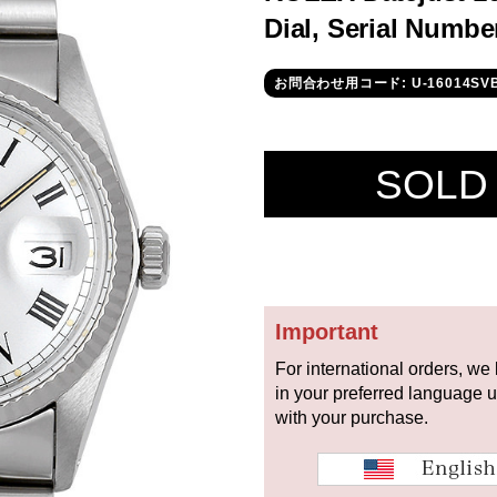
Dial, Serial Numb
お問合わせ用コード: U-16014SVB
SOLD
Important
For international orders, we
in your preferred language 
with your purchase.