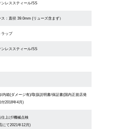
テンレススティール/SS
ス：直径 39.0mm (リューズ含まず）
トラップ
テンレススティール/SS
/内箱(ダメージ有)/取扱説明書/保証書(国内正規店発
付2018年4月)
装仕上げ/機械点検
店にて2021年12月)