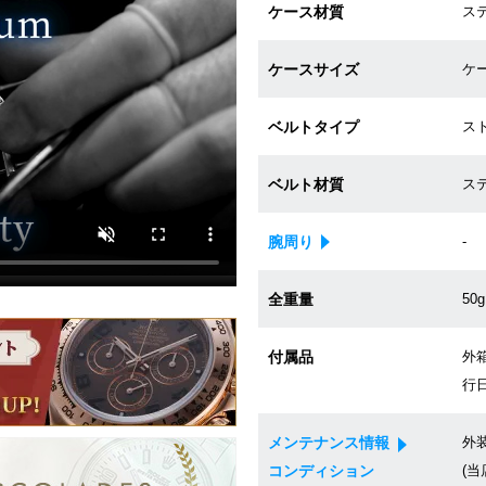
ケース材質
ス
ケースサイズ
ケー
ベルトタイプ
ス
ベルト材質
ス
腕周り
-
全重量
50g
付属品
外箱
行日
メンテナンス情報
外
コンディション
(当