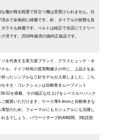
細な傷が残る程度で目立つ傷は見受けられません。仕
げ済みで全体的に綺麗です。針、ダイアルの状態も良
、ガラスも綺麗です。ベルトは純正で当店にてクリー
ング済です。2018年販売の国内正規品です。
イツを代表する実力派ブランド、グラスヒュッテ・オ
ジナル。ドイツ特有の質実剛健さの中に、上品さをあ
せ持ったシンプルな三針モデルが入荷しました。こち
のセネタ・コレクションは自動巻きムーブメント
l.39-52を搭載、その端正な仕上げをシースルーバック
らご鑑賞いただけます。ケース厚9.4mmと自動巻きな
ら薄型のため、フォーマルにもカジュアルにも活躍し
くれるでしょう。パワーリザーブ約40時間、3気圧防
。