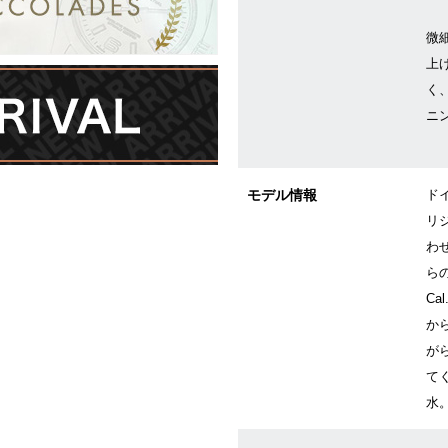
微
上
く
ニ
モデル情報
ド
リ
わ
ら
Ca
か
が
て
水