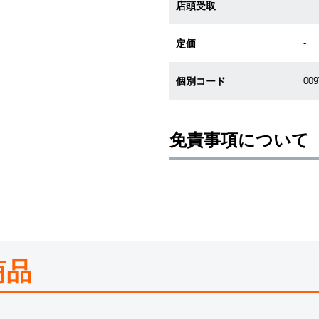
店頭受取
-
定価
-
個別コード
00
免責事項について
※新品・未使用品の商品画像は、同
メーカー保護シールの有無に個体差
また、メーカーにてマイナーチェン
売させていただきますので予めご了
尚、中古品、アンティーク品につき
※光の加減やモニターの設定により
商品
※シリアルナンバーや限定番号につ
えております。
またお電話でお問い合わせ頂きまし
※当店では店頭販売も行っておりま