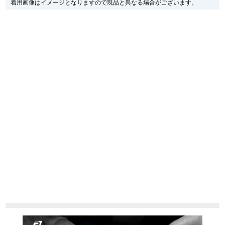
着用画像はイメージとなりますので現品と異なる場合がございます。
尚、中古品、アンティーク品につきましては現品を撮影しております。
新宿店
大阪心斎橋店
※光の加減やモニターの設定により、実際の商品と色目が異なる場合がござい
ます。
買取サロン
※シリアルナンバーや限定番号につきましては、プライバシーの関係上WEBへ
の掲載を控えております。
またお電話でお問い合わせ頂きましてもお答えできません。
※当店では店頭販売も行っております為、サイトでのご注文と店頭処理との時
GINZA RASIN公式ブログ
間差で在庫切れになる場合がございます。
予めご了承くださいませ。
また、ご来店にてご購入を希望される場合にも、事前に在庫の確認をお電話か
WEBマガジン
買取ブログ
メールにてお問い合わせいただけますようお願いいたします。
※アンティーク品やユーズド品の場合、外装および内部機械に代替部品を使用
している場合がございます。
※表示の定価は、入荷時の価格となっております。
SNS・動画
現在の定価と異なる場合がございますのでご了承くださいませ。
For Overseas Customers
English
简体中文