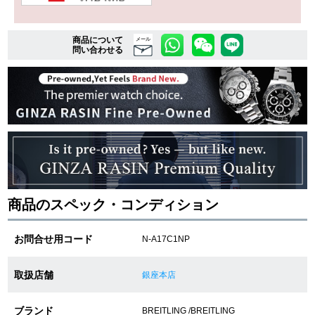
商品について
複数条件で商品を絞り込む
メール
問い合わせる
詳細検索はこちら
ご利用ガイド
GINZA RASINのプレミアムクオリティについて
送料・お支払方法
商品のスペック・コンディション
ショッピングローンの流れ
お問合せ用コード
N-A17C1NP
よくある質問
取扱店舗
銀座本店
お問い合わせ
ブランド
BREITLING /BREITLING