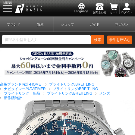
MENU
Language
お問合わせ
カート
ログイン
GINZA RASIN
ブランド
買取
ショップ
ガイド
マガジン
検索
条件を絞込む
新規会員登録
ログイン
高級ブランド時計-HOME
ブライトリング/BREITLING
ブランドから探す
ナビタイマー/NAVITIMER
ブライトリング/BREITLING
ブライトリング 新品
ブライトリング/BREITLING
メンズ
新作腕時計