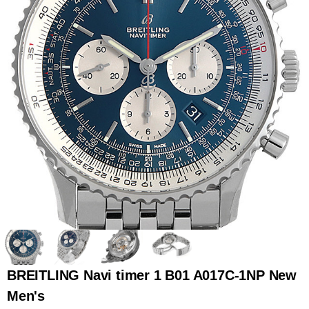
全てのブランドを見
ロレックス
パテック
る
フィリップ
オーデマピゲ
ウブロ
カルティエ
BREITLING Navi timer 1 B01 A017C-1NP New
Men's
グランド
オメガ
IWC