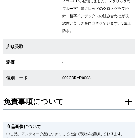
イマー01”が登場しました。メタリックな
ブルー文字盤にレッドのクロノグラフ秒
針、植字インデックスの組み合わせが視
GINZA RASINについて
認性と美しさを両立させています。3気圧
防水。
お客様の声・口コミ
店頭受取
-
GINZA RASINの中古腕時計について
定価
-
スタッフフォト
個別コード
受賞歴
002GBRAR0008
求人情報
免責事項について
店舗情報
※新品・未使用品の商品画像は、同一モデルの画像を使用し掲載致しておりま
す。
商品画像について
メーカー保護シールの有無に個体差がございますのでご了承下さいませ。
銀座中央通り店
銀座本店
また、メーカーにてマイナーチェンジがなされる場合がございますが、在庫品
中古品、アンティーク品につきましては全て現物を撮影しております。
の仕様で販売させていただきますので予めご了承の程お願いいたします。