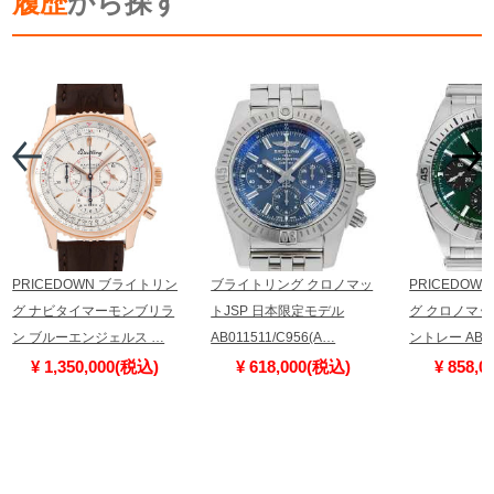
履歴
から探す
PRICEDOWN ブライトリン
ブライトリング クロノマッ
PRICEDOW
グ ナビタイマーモンブリラ
トJSP 日本限定モデル
グ クロノマット 
ン ブルーエンジェルス …
AB011511/C956(A…
ントレー AB0
¥ 1,350,000(税込)
¥ 618,000(税込)
¥ 858,