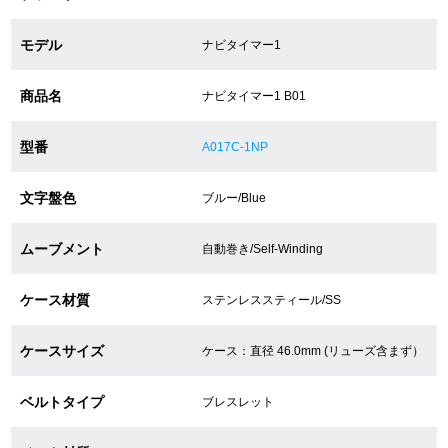
モデル
ナビタイマー1
ショップサービス
商品名
ナビタイマー1 B01
保証・アフターサービス
型番
A017C-1NP
ラッピングサービス
文字盤色
ブルー/Blue
腕時計サイズ調整サービス
店舗受け取りサービス
ムーブメント
自動巻き/Self-Winding
店舗取り寄せサービス
ケース材質
ステンレススティール/SS
ケースサイズ
ケース：直径 46.0mm (リューズ含まず）
買取・下取りをご希望の方
ベルトタイプ
ブレスレット
買取・下取りはこちら