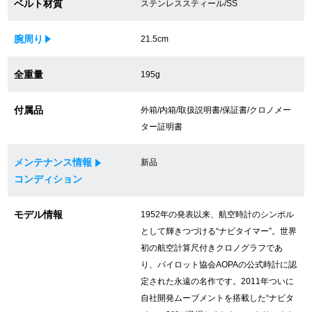
ベルト材質
ステンレススティール/SS
買取専門サロン
腕周り
21.5cm
買取ご成約者様限定5万円クーポン
全重量
195g
75%以上保証！中古商品高価買戻し
付属品
外箱/内箱/取扱説明書/保証書/クロノメー
ター証明書
修理・メンテナンスをご希望の方
メンテナンス情報
新品
修理依頼をする
コンディション
修理・メンテンナンスについて
モデル情報
1952年の発表以来、航空時計のシンボル
として輝きつづける“ナビタイマー”。世界
オーバーホールについて
初の航空計算尺付きクロノグラフであ
り、パイロット協会AOPAの公式時計に認
外装仕上げについて
定された永遠の名作です。2011年ついに
自社開発ムーブメントを搭載した“ナビタ
電池交換について