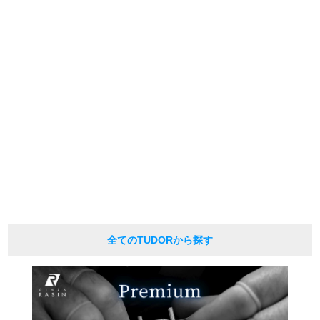
edition numbers on the web.
We are also unable to answer any inquiries made by phone.
新宿店
大阪心斎橋店
*As we also sell our products in-store, there may be a time difference between
ordering on the website and processing in-store, and the item may be SOLD
買取サロン
OUT.
Please be aware of this.
Also, if you would like to purchase in person, please contact us by phone or
email in advance to check stock availability.
GINZA RASIN公式ブログ
* In the case of antique or used products, alternative parts may be used for the
exterior and internal machinery.
*The listed price is the price at the time of arrival.
WEBマガジン
買取ブログ
Please note that the current price may differ.
SNS・動画
全てのTUDORから探す
For Overseas Customers
English
简体中文