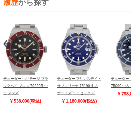
履歴
から探す
チューダー ヘリテージ ブラ
チューダー プリンスデイト
チューダー 
ックベイ ブレス 79220R 中
サブマリーナ 75190 中古
75090 中古 
古 メンズ
ボーイズ(ユニセックス)
¥ 798,
¥ 538,000(税込)
¥ 1,180,000(税込)