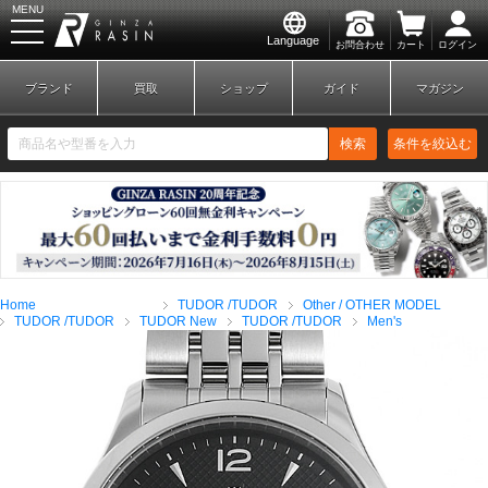
MENU
Language
お問合わせ
カート
ログイン
GINZA RASIN
ブランド
買取
ショップ
ガイド
マガジン
検索
条件を絞込む
新規会員登録
ログイン
Home
TUDOR /TUDOR
Other / OTHER MODEL
ブランドから探す
TUDOR /TUDOR
TUDOR New
TUDOR /TUDOR
Men's