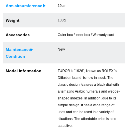
Arm circumference
19cm
買取専門サロン
買取ご成約者様限定5万円クーポン
Weight
138g
75%以上保証！中古商品高価買戻し
Accessories
Outer box / Inner box / Warranty card
Maintenance
New
Condition
修理・メンテナンスをご希望の方
Model Information
TUDOR 's "1926", known as ROLEX 's
修理依頼をする
Diffusion brand, is now in stock. The
classic design features a black dial with
修理・メンテンナンスについて
alternating Arabic numerals and wedge-
オーバーホールについて
shaped indexes. In addition, due to its
simple design, it has a wide range of
外装仕上げについて
uses and can be used in a variety of
situations. The affordable price is also
電池交換について
attractive.