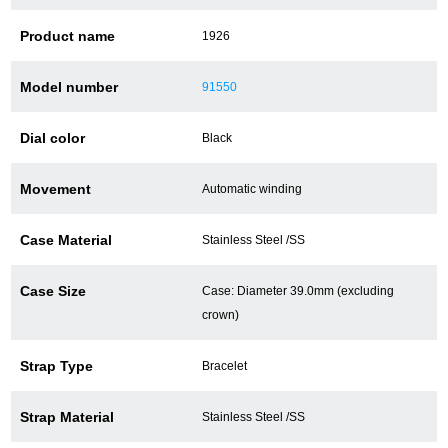
Product name
1926
ショップサービス
Model number
91550
保証・アフターサービス
Dial color
Black
ラッピングサービス
Movement
Automatic winding
腕時計サイズ調整サービス
Case Material
Stainless Steel /SS
店舗受け取りサービス
店舗取り寄せサービス
Case Size
Case: Diameter 39.0mm (excluding
crown)
Strap Type
Bracelet
買取・下取りをご希望の方
Strap Material
Stainless Steel /SS
買取・下取りはこちら