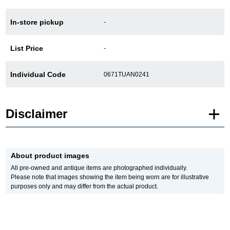
In-store pickup
-
GINZA RASINについて
List Price
-
お客様の声・口コミ
Individual Code
0671TUAN0241
GINZA RASINの中古腕時計について
スタッフフォト
Disclaimer
受賞歴
* Product images of New and Unused products are posted using images of the
same model.
求人情報
About product images
Please note that there are individual differences in the presence or absence of
manufacturer protective seals.
All pre-owned and antique items are photographed individually.
In addition, there may be minor changes made by the manufacturer, but please
Please note that images showing the item being worn are for illustrative
note that we will sell it with the specifications of the stock product.
purposes only and may differ from the actual product.
In addition, Used and antique items are photographed of the actual product.
店舗情報
*The color may differ from the actual product depending on the lighting and
monitor settings.
銀座中央通り店
銀座本店
*Due to privacy concerns, we refrain from posting serial numbers and limited