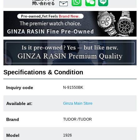
問い合わせる
複数条件で商品を絞り込む
詳細検索はこちら
ご利用ガイド
Specifications & Condition
GINZA RASINのプレミアムクオリティについて
Inquiry code
N-91550BK
送料・お支払方法
ショッピングローンの流れ
Available at:
Ginza Main Store
よくある質問
Brand
TUDOR /TUDOR
お問い合わせ
Model
1926