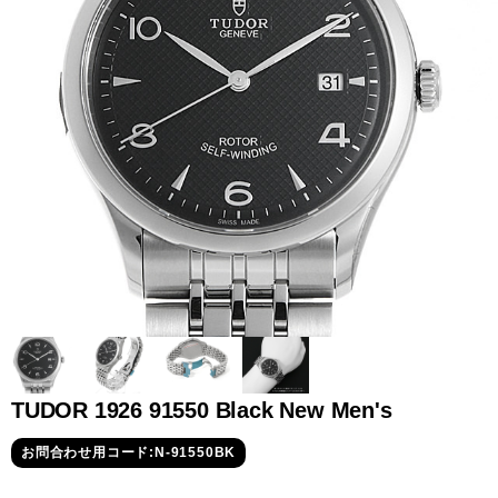
全てのブランドを見
ロレックス
パテック
る
フィリップ
オーデマピゲ
ウブロ
カルティエ
TUDOR 1926 91550 Black New Men's
お問合わせ用コード:N-91550BK
グランド
オメガ
IWC