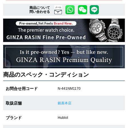
商品について
メール
問い合わせる
複数条件で商品を絞り込む
詳細検索はこちら
ご利用ガイド
GINZA RASINのプレミアムクオリティについて
商品のスペック・コンディション
送料・お支払方法
お問合せ用コード
N-441NM1170
ショッピングローンの流れ
取扱店舗
銀座本店
よくある質問
ブランド
Hublot
お問い合わせ