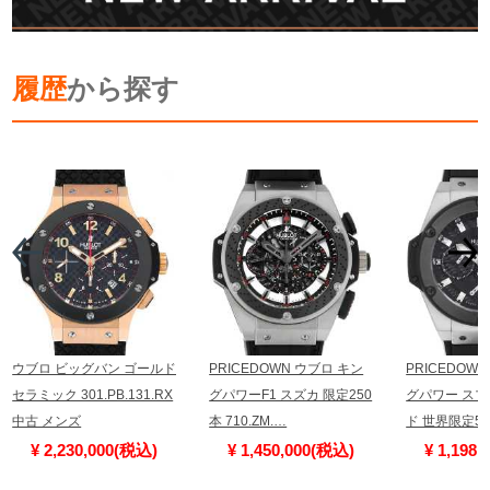
履歴
から探す
ウブロ ビッグバン ゴールド
PRICEDOWN ウブロ キン
PRICEDOW
セラミック 301.PB.131.RX
グパワーF1 スズカ 限定250
グパワー ス
中古 メンズ
本 710.ZM.…
ド 世界限定50
¥ 2,230,000(税込)
¥ 1,450,000(税込)
¥ 1,198