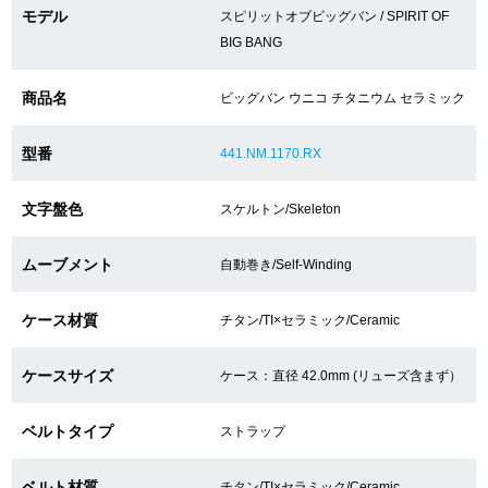
モデル
スピリットオブビッグバン / SPIRIT OF
BIG BANG
ショップサービス
商品名
ビッグバン ウニコ チタニウム セラミック
保証・アフターサービス
型番
441.NM.1170.RX
ラッピングサービス
文字盤色
スケルトン/Skeleton
腕時計サイズ調整サービス
ムーブメント
自動巻き/Self-Winding
店舗受け取りサービス
店舗取り寄せサービス
ケース材質
チタン/TI×セラミック/Ceramic
ケースサイズ
ケース：直径 42.0mm (リューズ含まず）
買取・下取りをご希望の方
ベルトタイプ
ストラップ
買取・下取りはこちら
ベルト材質
チタン/TI×セラミック/Ceramic