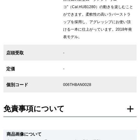
コ”（Cal.HUB1280）の動きを楽しむこと
ができます。柔軟性の高いラバーストラ
GINZA RASINについて
ップを採用し、アグレッシブにお使い頂
ける一本に仕上がっています。2018年発
お客様の声・口コミ
表モデル。
GINZA RASINの中古腕時計について
店頭受取
-
スタッフフォト
定価
-
受賞歴
個別コード
006THBAN0028
求人情報
免責事項について
店舗情報
※新品・未使用品の商品画像は、同一モデルの画像を使用し掲載致しておりま
す。
銀座中央通り店
銀座本店
商品画像について
メーカー保護シールの有無に個体差がございますのでご了承下さいませ。
また、メーカーにてマイナーチェンジがなされる場合がございますが、在庫品