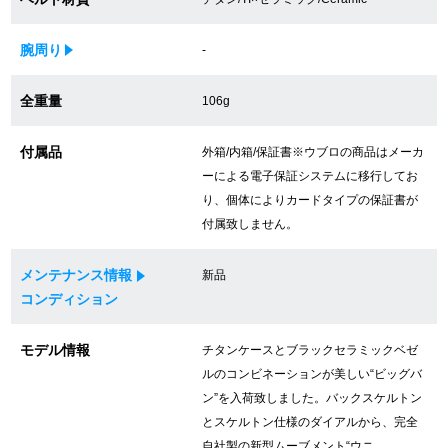
買取専門サロン
腕周り
-
買取ご成約者様限定5万円クーポン
全重量
106g
75%以上保証！中古商品高価買戻し
付属品
外箱/内箱/保証書※ウブロの商品はメーカ
ーによる電子保証システムに移行してお
修理・メンテナンスをご希望の方
り、個体によりカードタイプの保証書が
付属致しません。
修理依頼をする
メンテナンス情報
新品
修理・メンテンナンスについて
コンディション
オーバーホールについて
モデル情報
チタンケースとブラックセラミックベゼ
ルのコンビネーションが美しい“ビッグバ
外装仕上げについて
ン”を入荷致しました。バックスケルトン
とスケルトン仕様のダイアルから、完全
電池交換について
自社製の新型ムーブメント“ウニ