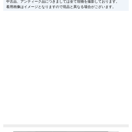
中古品、アンティーク品につきましては全て現物を撮影しております。
の仕様で販売させていただきますので予めご了承の程お願いいたします。
着用画像はイメージとなりますので現品と異なる場合がございます。
新宿店
大阪心斎橋店
尚、中古品、アンティーク品につきましては現品を撮影しております。
※光の加減やモニターの設定により、実際の商品と色目が異なる場合がござい
買取サロン
ます。
※シリアルナンバーや限定番号につきましては、プライバシーの関係上WEBへ
の掲載を控えております。
またお電話でお問い合わせ頂きましてもお答えできません。
GINZA RASIN公式ブログ
※当店では店頭販売も行っております為、サイトでのご注文と店頭処理との時
間差で在庫切れになる場合がございます。
予めご了承くださいませ。
WEBマガジン
買取ブログ
また、ご来店にてご購入を希望される場合にも、事前に在庫の確認をお電話か
メールにてお問い合わせいただけますようお願いいたします。
※アンティーク品やユーズド品の場合、外装および内部機械に代替部品を使用
している場合がございます。
SNS・動画
※表示の定価は、入荷時の価格となっております。
現在の定価と異なる場合がございますのでご了承くださいませ。
For Overseas Customers
English
简体中文