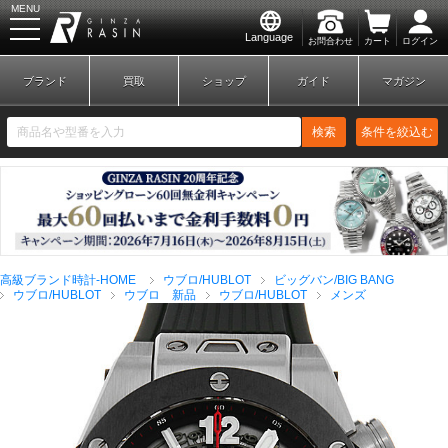
MENU
Language
お問合わせ
カート
ログイン
GINZA RASIN
ブランド
買取
ショップ
ガイド
マガジン
検索
条件を絞込む
新規会員登録
ログイン
高級ブランド時計-HOME
ウブロ/HUBLOT
ビッグバン/BIG BANG
ブランドから探す
ウブロ/HUBLOT
ウブロ 新品
ウブロ/HUBLOT
メンズ