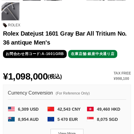
セイコー
ROLEX
Rolex Datejust 1601 Gray Bar All Tritium No.
36 antique Men's
お問合わせ用コード:A-1601GRB
在庫店舗:銀座中央通り店
ヴァシュロン
チューダー
パネライ
コンスタンタン
¥1,098,000
TAX FREE
(税込)
¥998,100
商品の状態から探す
Currency Conversion
(For Reference Only)
新品
未使用品
6,309 USD
42,543 CNY
49,460 HKD
中古品
アンティーク品
8,954 AUD
5 470 EUR
8,075 SGD
WEB限定品
SALE
View More