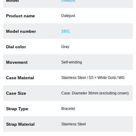
Model
Datejust
Product name
Datejust
GINZA RASINについて
Model number
1601
お客様の声・口コミ
Dial color
Gray
GINZA RASINの中古腕時計について
Movement
Self-winding
スタッフフォト
受賞歴
Case Material
Stainless Steel / SS × White Gold / WG
求人情報
Case Size
Case: Diameter 36mm (excluding crown)
Strap Type
Bracelet
店舗情報
Strap Material
Stainless Steel
銀座中央通り店
銀座本店