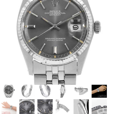
全てのブランドを見
ロレックス
パテック
る
フィリップ
オーデマピゲ
ウブロ
カルティエ
グランド
オメガ
IWC