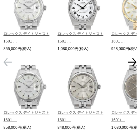
Please be aware of this.
Also, if you would like to purchase in person, please contact us by phone or
email in advance to check stock availability.
* In the case of antique or used products, alternative parts may be used for the
exterior and internal machinery.
*The listed price is the price at the time of arrival.
ロレックス デイトジャスト
ロレックス デイトジャスト
ロレックス デイ
Please note that the current price may differ.
1601 …
1601 …
1601 …
855,000円(税込)
1,080,000円(税込)
928,000円(税込)
ロレックス デイトジャスト
ロレックス デイトジャスト
ロレックス デイ
1601 …
1601 …
1601/…
858,000円(税込)
848,000円(税込)
1,080,000円(税込