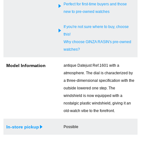
Perfect for first-time buyers and those
new to pre-owned watches
If you're not sure where to buy, choose
this!
Why choose GINZA RASIN's pre-owned
watches?
Model Information
antique Datejust Ref.1601 with a
atmosphere. The dial is characterized by
a three-dimensional specification with the
outside lowered one step. The
windshield is now equipped with a
nostalgic plastic windshield, giving it an
old-watch vibe to the forefront.
In-store pickup
Possible