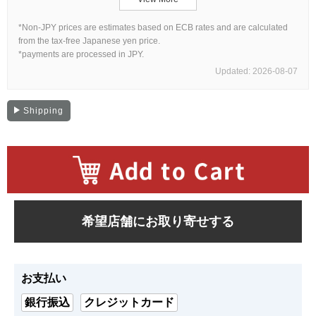
*Non-JPY prices are estimates based on ECB rates and are calculated
from the tax-free Japanese yen price.
複数条件で商品を絞り込む
*payments are processed in JPY.
Updated: 2026-08-07
詳細検索はこちら
Shipping
ご利用ガイド
GINZA RASINのプレミアムクオリティについて
送料・お支払方法
希望店舗にお取り寄せする
ショッピングローンの流れ
よくある質問
お支払い
お問い合わせ
銀行振込
クレジットカード