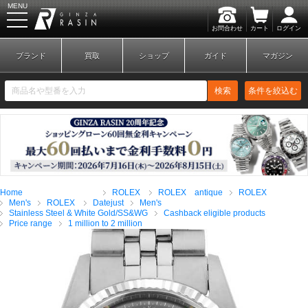
MENU
お問合わせ
カート
ログイン
GINZA RASIN
ブランド
買取
ショップ
ガイド
マガジン
検索
条件を絞込む
新規会員登録
ログイン
Home
ROLEX
ROLEX antique
ROLEX
ブランドから探す
Men's
ROLEX
Datejust
Men's
Stainless Steel & White Gold/SS&WG
Cashback eligible products
Price range
1 million to 2 million