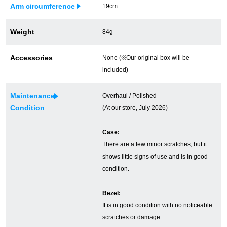
Arm circumference
19cm
新宿店
大阪心斎橋店
Weight
84g
買取サロン
Accessories
None (※Our original box will be
included)
GINZA RASIN公式ブログ
Maintenance
Overhaul / Polished
WEBマガジン
買取ブログ
Condition
(At our store, July 2026)
Case:
SNS・動画
There are a few minor scratches, but it
shows little signs of use and is in good
condition.
Bezel:
For Overseas Customers
It is in good condition with no noticeable
scratches or damage.
English
简体中文