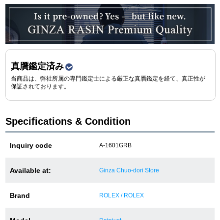
買取専門サロン
買取ご成約者様限定5万円クーポン
75%以上保証！中古商品高価買戻し
真贋鑑定済み
当商品は、弊社所属の専門鑑定士による厳正な真贋鑑定を経て、真正性が
保証されております。
修理・メンテナンスをご希望の方
Specifications & Condition
修理依頼をする
Inquiry code
A-1601GRB
修理・メンテンナンスについて
オーバーホールについて
Available at:
Ginza Chuo-dori Store
外装仕上げについて
Brand
ROLEX / ROLEX
電池交換について