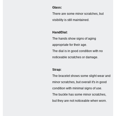
Glass:
繁體中文
한국어
There are some minor scratches, but
visibility is still maintained.
ภาษาไทย
Hand/Dial:
The hands show signs of aging
appropriate for their age.
The dial is in good condition with no
noticeable scratches or damage.
Strap:
The bracelet shows some slight wear and
minor scratches, but overall it's in good
condition with minimal signs of use.
The buckle has some minor scratches,
but they are not noticeable when worn.