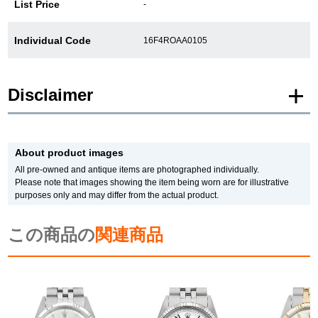
List Price
-
Individual Code
16F4ROAA0105
Disclaimer
* Product images of New and Unused products are posted using images of the
same model.
About product images
Please note that there are individual differences in the presence or absence of
manufacturer protective seals.
All pre-owned and antique items are photographed individually.
In addition, there may be minor changes made by the manufacturer, but please
Please note that images showing the item being worn are for illustrative
note that we will sell it with the specifications of the stock product.
purposes only and may differ from the actual product.
In addition, Used and antique items are photographed of the actual product.
*The color may differ from the actual product depending on the lighting and
monitor settings.
この商品の
関連商品
*Due to privacy concerns, we refrain from posting serial numbers and limited
edition numbers on the web.
We are also unable to answer any inquiries made by phone.
*As we also sell our products in-store, there may be a time difference between
ordering on the website and processing in-store, and the item may be SOLD
OUT.